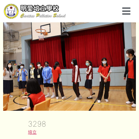
3298
培立