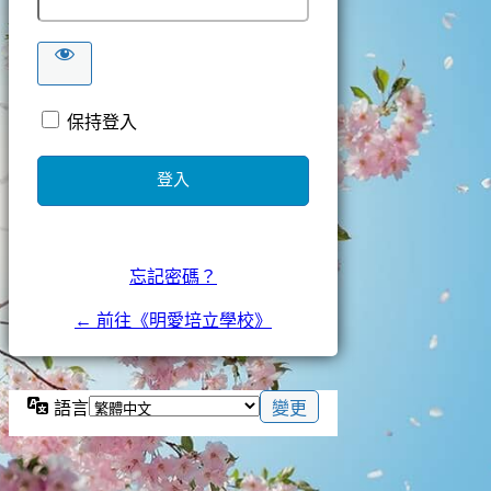
保持登入
忘記密碼？
← 前往《明愛培立學校》
語言