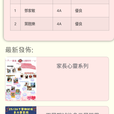
1
鄧家敏
4A
優良
2
葉翹樂
4A
優良
最新發佈:
家長心靈系列