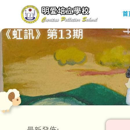
首
《虹訊》第13期