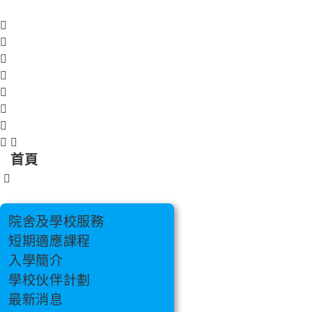
跳
至
主
要
內
容
首頁
院舍及學校服務
短期適應課程
入學簡介
學校伙伴計劃
最新消息