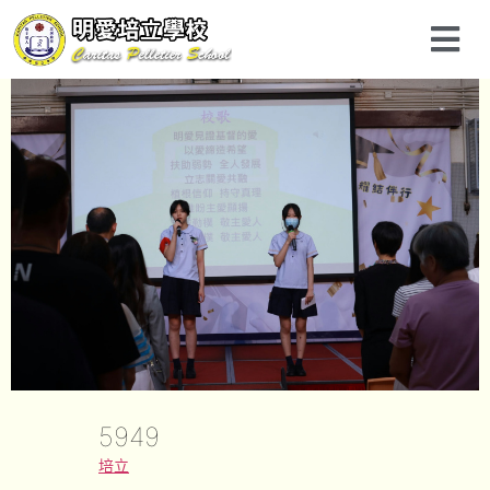
5949
培立