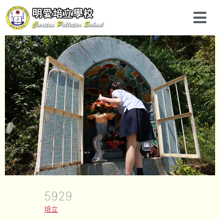
5929
培立