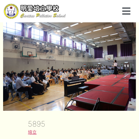
5895
培立