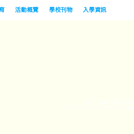
育
活動概覽
學校刊物
入學資訊
地址：香港九龍清水灣道
NKIL 6010, ClearWater Bay Road