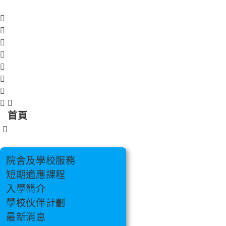
跳
至
主
要
內
容
首頁
院舍及學校服務
短期適應課程
入學簡介
學校伙伴計劃
最新消息