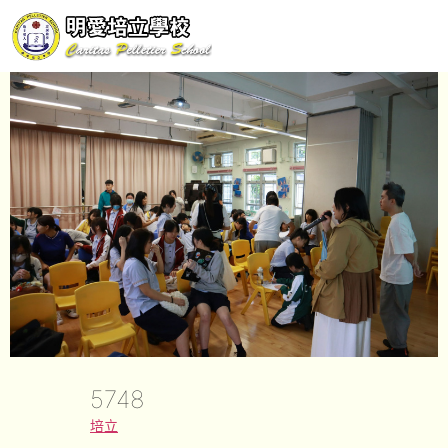
5748
培立