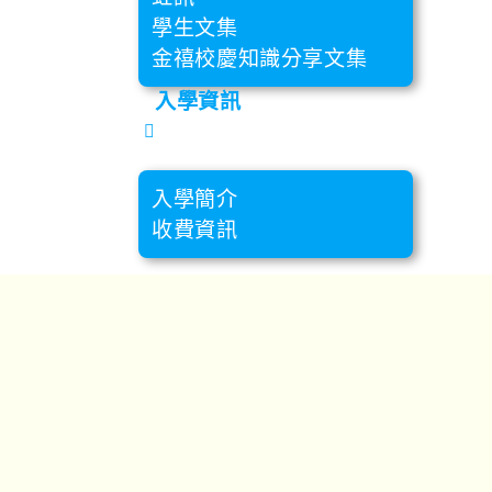
學生文集
金禧校慶知識分享文集
入學資訊
入學簡介
收費資訊