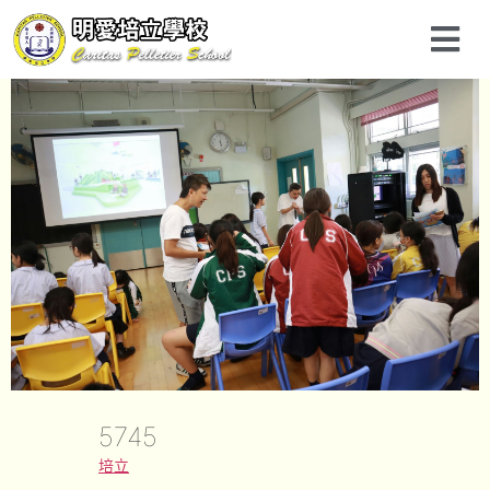
5745
培立