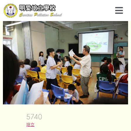
5740
培立