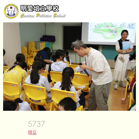
5737
培立