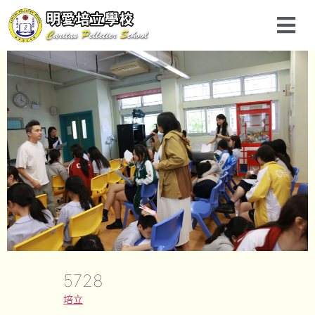
5728
培立