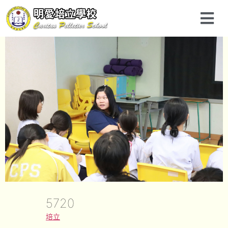
5720
培立