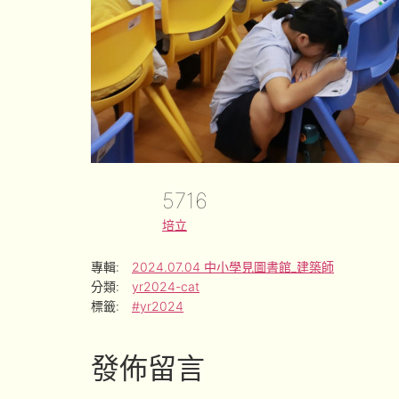
5716
培立
專輯:
2024.07.04 中小學見圖書館_建築師
分類:
yr2024-cat
標籤:
#yr2024
發佈留言