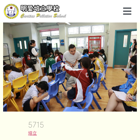
5715
培立