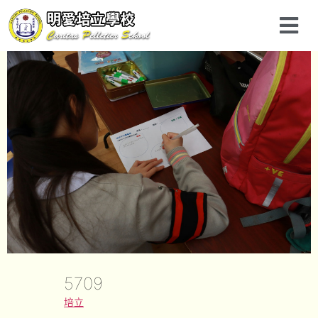
5709
培立