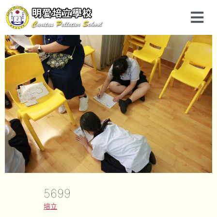
5699
培立