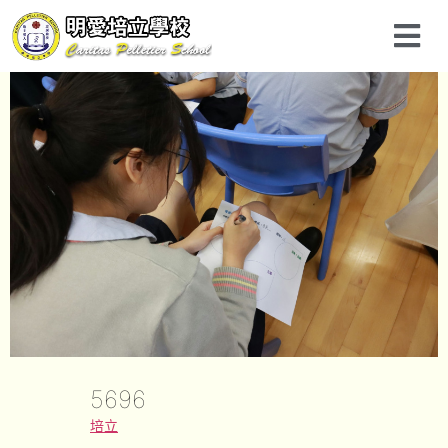
5696
培立