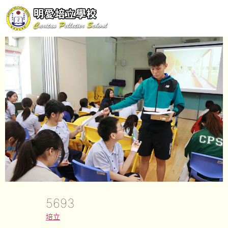
5693
培立