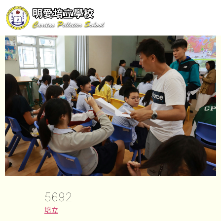
5692
培立