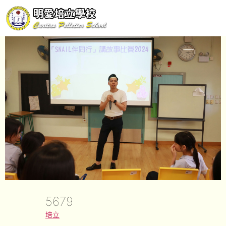
5679
培立