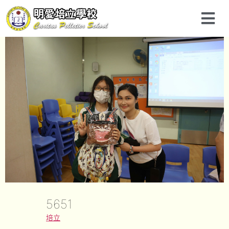
5651
培立