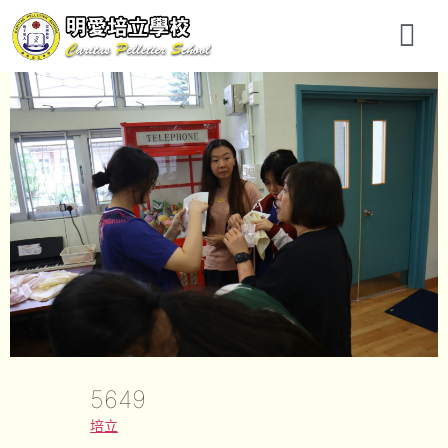
5649
培立