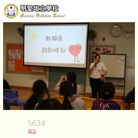
5634
培立