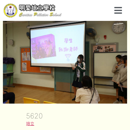
5620
培立