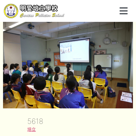
5618
培立