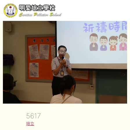
5617
培立