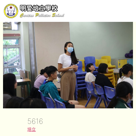
5616
培立