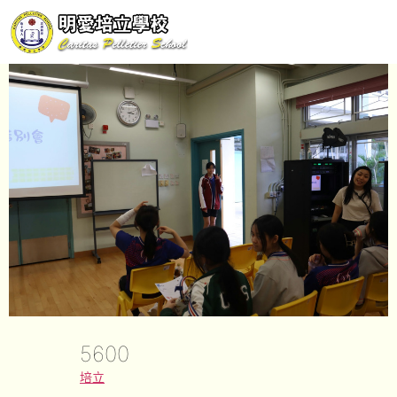
5600
培立