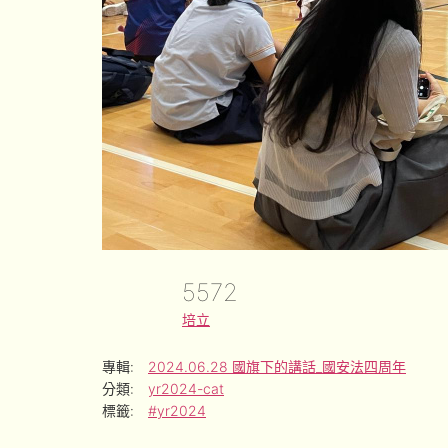
5572
培立
專輯:
2024.06.28 國旗下的講話_國安法四周年
分類:
yr2024-cat
標籤:
#yr2024