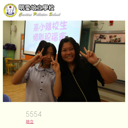
5554
培立