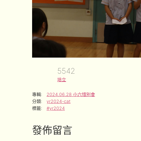
5542
培立
專輯:
2024.06.28 小六惜別會
分類:
yr2024-cat
標籤:
#yr2024
發佈留言