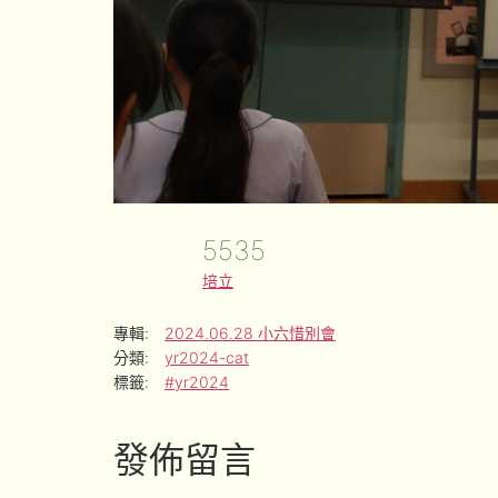
5535
培立
專輯:
2024.06.28 小六惜別會
分類:
yr2024-cat
標籤:
#yr2024
發佈留言