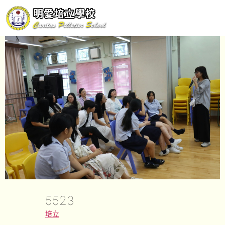
5523
培立