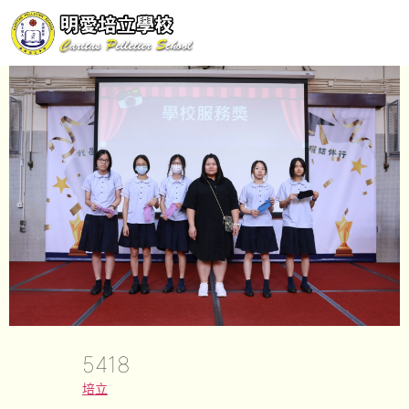
5418
培立