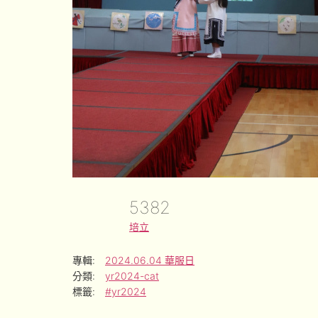
5382
培立
專輯:
2024.06.04 華服日
分類:
yr2024-cat
標籤:
#yr2024