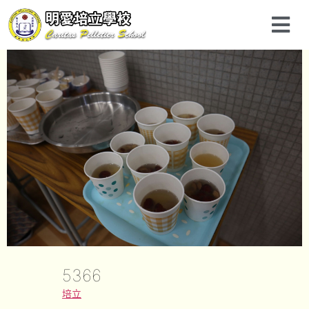
5366
培立