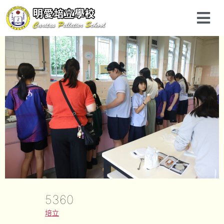
5360
培立