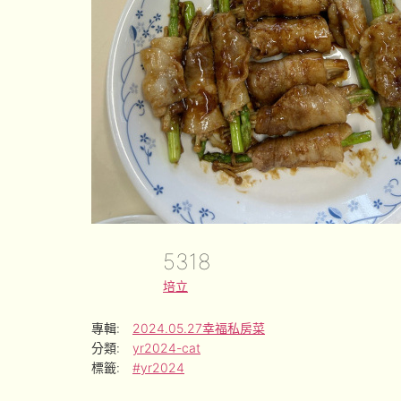
5318
培立
專輯:
2024.05.27幸福私房菜
分類:
yr2024-cat
標籤:
#yr2024