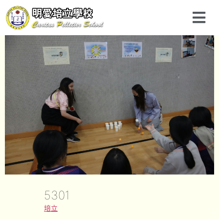
5301
培立