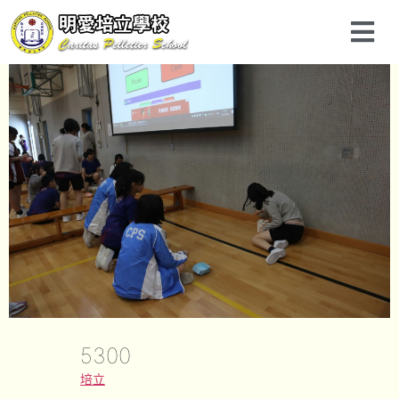
5300
培立