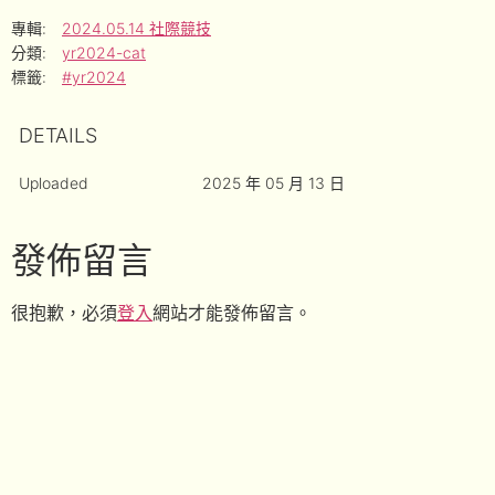
專輯:
2024.05.14 社際競技
分類:
yr2024-cat
標籤:
#yr2024
DETAILS
Uploaded
2025 年 05 月 13 日
發佈留言
很抱歉，必須
登入
網站才能發佈留言。