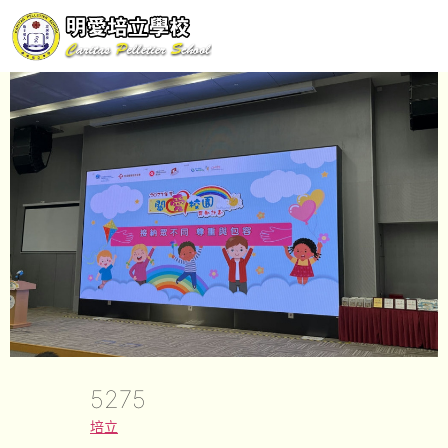
5275
培立