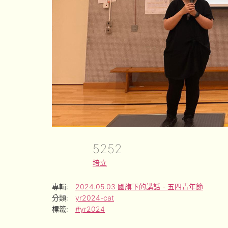
5252
培立
專輯:
2024.05.03 國旗下的講話 - 五四青年節
分類:
yr2024-cat
標籤:
#yr2024