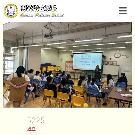
5225
培立