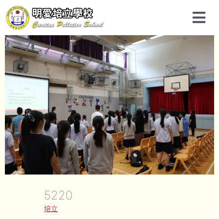
5220
培立